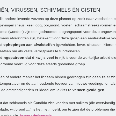
IËN, VIRUSSEN, SCHIMMELS ÉN GISTEN
 alle andere levende wezens op deze planeet op zoek naar voedsel en
evingen (neus, keel, oog, oor,mond, voeten, schaamstreek) vormen een
ones (wonden) zijn een gedroomde toegangspoort voor deze ongewens
mens afvalstoffen zijn, betekent voor deze groep een aantrekkelijke vo
et
ophopingen aan afvalstoffen
(gewrichten, lever, sinussen, klieren 
aatsen om als vaste verblijfplaats te functioneren.
dingspatroon dat dikwijls veel te rijk
is voor de werkelijke arbeid di
droomd voertuig voor deze steeds groeiende groep.
én of andere manier het lichaam binnen gedrongen zijn gaan ze er zic
emperatuur en de aanhoudende toevoer van nieuwe voedings- en afva
jn de omstandigheden er ideaal om
lekker te vermenigvuldigen
.
kt dat schimmels als Candida zich voeden met suikers (die overvloedig
lade, wit brood ....) is het niet moelijk om te zien dat de problemen di
overzien zijn.
Internetinformatie