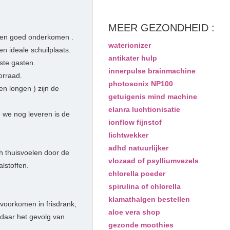
MEER GEZONDHEID :
 een goed onderkomen .
waterionizer
 ideale schuilplaats.
antikater hulp
te gasten.
innerpulse brainmachine
orraad.
photosonix NP100
en longen ) zijn de
getuigenis mind machine
elanra luchtionisatie
e we nog leveren is de
ionflow fijnstof
lichtwekker
adhd natuurlijker
h thuisvoelen door de
vlozaad of psylliumvezels
lstoffen.
chlorella poeder
spirulina of chlorella
klamathalgen bestellen
 voorkomen in frisdrank,
aloe vera shop
e daar het gevolg van
gezonde moothies