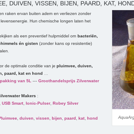
E, DUIVEN, VISSEN, BIJEN, PAARD, KAT, HON
en raken ervan buiten adem en verliezen zonder
 levensenergie. Hun chemische longen laten het
ekijken als een preventief hulpmiddel om
bacteriën,
chimmels én gisten
(zonder kans op resistentie)
alen.
or de optimale conditie van je
pluimvee, duiven,
en, paard, kat en hond
…
rpakking van 5L
---
Groothandelsprijs Zilverwater
Zilverwater Makers
:
,
USB Smart
,
Ionic-Pulser
,
Robey Silver
AquaAr
Pluimvee
,
duiven
,
vissen
,
bijen
,
paard
,
kat
,
hond