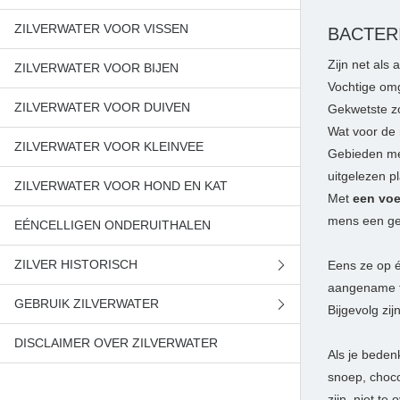
ZILVERWATER VOOR VISSEN
RHINOVIRUS IN OPMARS
BACTER
Zijn net als
ZILVERWATER VOOR BIJEN
Vochtige omg
ZILVERWATER VOOR DUIVEN
Gekwetste z
Wat voor de 
ZILVERWATER VOOR KLEINVEE
Gebieden m
uitgelezen pl
ZILVERWATER VOOR HOND EN KAT
Met
een voe
mens een ge
EÉNCELLIGEN ONDERUITHALEN
ZILVER HISTORISCH
Eens ze op é
aangename t
GEBRUIK ZILVERWATER
NASA
Bijgevolg zi
DISCLAIMER OVER ZILVERWATER
FRIGO'S
VOGELGRIEP
Als je beden
snoep, choco
TEKSTIEL
PREVENTIEF
zijn, niet te 