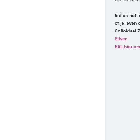
GLAS
TEKEN
Indien het 
PLANTEN & SNIJBLOEMEN
of je leven 
Colloidaal 
EHBO IN HUIS
Silver
Klik hier om
SMALLENBERGVIRUS
EBOLA - TEKEN