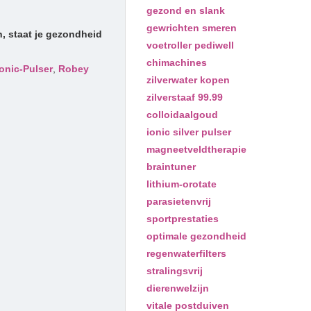
gezond en slank
gewrichten smeren
, staat je gezondheid
voetroller pediwell
chimachines
Ionic-Pulser
,
Robey
zilverwater kopen
zilverstaaf 99.99
colloidaalgoud
ionic silver pulser
magneetveldtherapie
braintuner
lithium-orotate
parasietenvrij
sportprestaties
optimale gezondheid
regenwaterfilters
stralingsvrij
dierenwelzijn
vitale postduiven