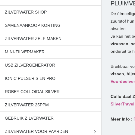
PLUIMVE
ZILVERWATER SHOP
De ééncellig
zuurstof hun
SAMENAANKOOP KORTING
afweten.
Je kan het b
ZILVERWATER ZELF MAKEN
virussen, s
onderuit te h
MINI-ZILVERMAKER
USB ZILVERGENERATOR
Bruikbaar vo
vissen, bij
IONIC PULSER S EN PRO
Voordeelve
ROBEY COLLOIDAL SILVER
Colloidaal 
SilverTravel
ZILVERWATER 25PPM
GEBRUIK ZILVERWATER
Meer Info
:
ZILVERWATER VOOR PAARDEN