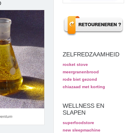
D
ZELFREDZAAMHEID
rocket stove
meergranenbrood
rode biet gezond
chiazaad met korting
WELLNESS EN
SLAPEN
gentum
superfoodstore
new sleepmachine