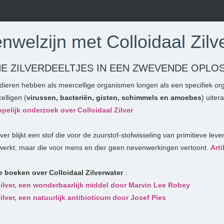
nwelzijn met Colloidaal Zilv
HE ZILVERDEELTJES IN EEN ZWEVENDE OPLO
ieren hebben als meercellige organismen longen als een specifiek or
lligen (
virussen, bacteriën, gisten, schimmels en amoebes
) uitera
elijk onderzoek over Colloidaal Zilver
lver blijkt een stof die voor de zuurstof-stofwisseling van primitieve le
erkt, maar die voor mens en dier geen nevenwerkingen vertoont.
Arti
 boeken over Colloidaal Zilverwater
:
Zilver, een wonderbaarlijk middel door Marvin Lee Robey
ilver, een natuurlijk antibioticum door Josef Pies