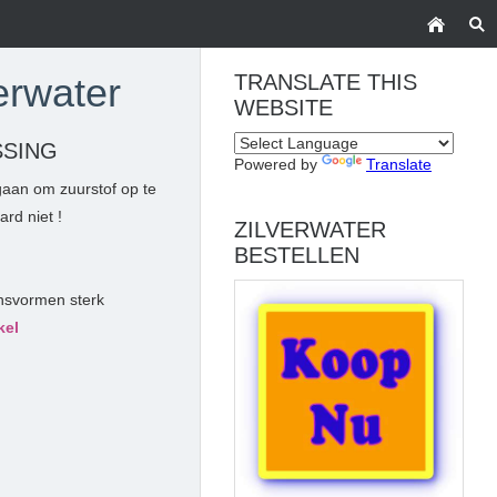
erwater
TRANSLATE THIS
WEBSITE
SSING
Powered by
Translate
gaan om zuurstof op te
ard niet !
ZILVERWATER
BESTELLEN
vensvormen sterk
kel