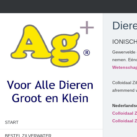
Diere
IONISC
Gewervelde d
nemen. Eénce
Wetenschapp
Colloidaal Zi
afremmend w
Nederlandse
Colloidaal 
Colloidaal Z
START
BESTEL ZILVERWATER